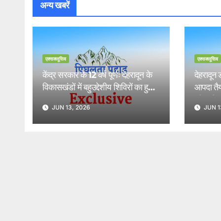
अन्य खबरें
एक्सक्लूसिव
एक्सक्लूसिव
केंद्र सरकार के 12 वर्ष पूर्णः देहरादून के
देहरादून
विकासखंडों में बहुउद्देशीय शिविरों का हुआ
आपदा तैया
सफल आयोजन।
की समीक
JUN 13, 2026
JUN 1