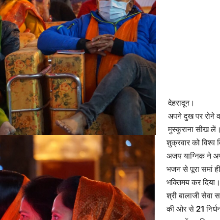
देहरादून।
अपने दुख पर रोने व
मुस्कुराना सीख लें
शुक्रवार को विश्व 
अजय याग्निक ने अ
भजन से पूरा समां ह
भक्तिमय कर दिया।
श्री बालाजी सेवा 
की ओर से 21 निर्ध