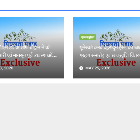
एक्सक्लूसिव
 डीएम डॉ. आशीष चौहान ने की
यूनेस्को क्लब देहरादून ईस्ट का अध्
री एवं मानसून पूर्व व्यवस्थाओं
ग्रहण समारोह एवं छात्रवृत्ति वित
्षा 13 जून 2026 ।
कार्यक्रम भव्य रूप से संपन्न।
3, 2026
MAY 25, 2026