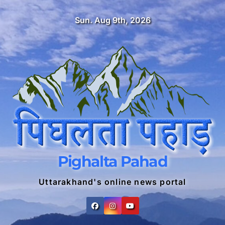
Skip
Sun. Aug 9th, 2026
to
content
Pighalta Pahad
Uttarakhand's online news portal