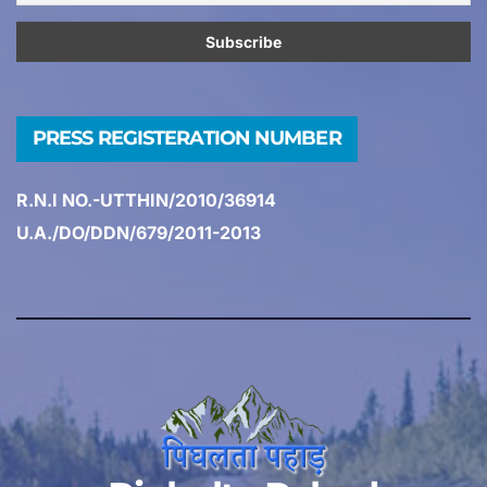
PRESS REGISTERATION NUMBER
R.N.I NO.-UTTHIN/2010/36914
U.A./DO/DDN/679/2011-2013