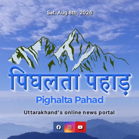
Skip
Sat. Aug 8th, 2026
to
content
Pighalta Pahad
Uttarakhand's online news portal