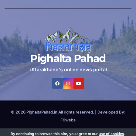
Pighalta Pahad
Uttarakhand's online news portal
© 2026
PighaltaPahad.in
All rights reserved.
|
Developed By:
F9webs
By continuing to browse this site, you agree to our
use of cookies
.
Newsletter
Contact Us
Privacy Policy
Terms and Conditions