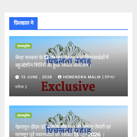
फ़िलहाल मे
एक्सक्लूसिव
केंद्र सरकार के 12 वर्ष पूर्णः देहरादून के विकासखंडों में
बहुउद्देशीय शिविरों का हुआ सफल आयोजन।
13 JUNE , 2026
HEMENDRA MALIK ( हेमेन्द्र
मलिक )
एक्सक्लूसिव
देहरादून डीएम डॉ. आशीष चौहान ने की आपदा तैयारी एवं
मानसून पूर्व व्यवस्थाओं की समीक्षा 13 जून 2026 ।