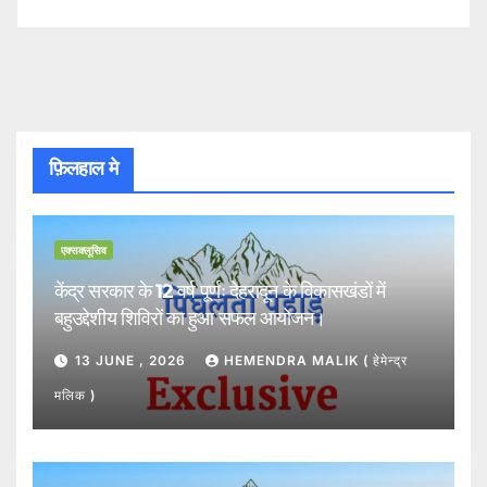
फ़िलहाल मे
एक्सक्लूसिव
केंद्र सरकार के 12 वर्ष पूर्णः देहरादून के विकासखंडों में
बहुउद्देशीय शिविरों का हुआ सफल आयोजन।
13 JUNE , 2026
HEMENDRA MALIK ( हेमेन्द्र
मलिक )