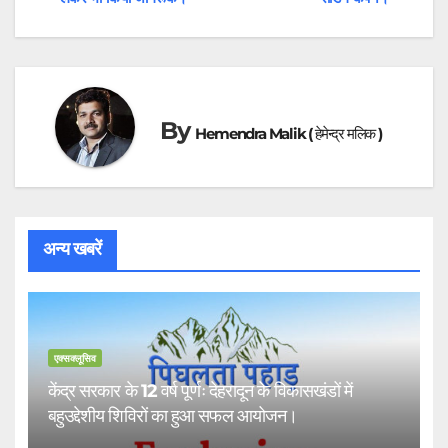
By
Hemendra Malik ( हेमेन्द्र मलिक )
अन्य खबरें
एक्सक्लूसिव
केंद्र सरकार के 12 वर्ष पूर्णः देहरादून के विकासखंडों में
बहुउद्देशीय शिविरों का हुआ सफल आयोजन।