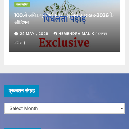
एक्सक्लूसिव
100,से अधिक प्रतिभागियों ने दिए मिस उत्तराखंड-2026 के
ऑडिशन
24 MAY , 2026
HEMENDRA MALIK ( हेमेन्द्र
मलिक )
प्र
प्रकाशन संग्रह
का
श
न
सं