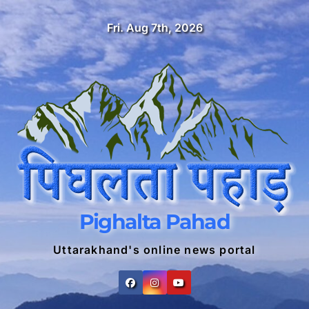
Skip
Fri. Aug 7th, 2026
to
content
Pighalta Pahad
Uttarakhand's online news portal