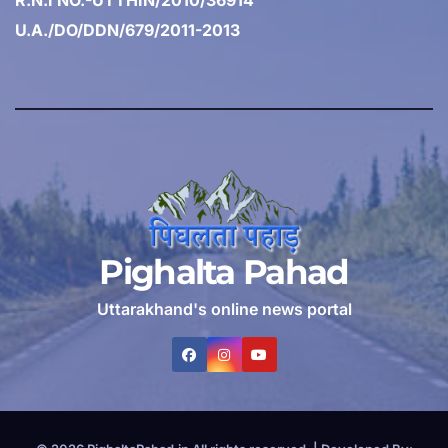
R.N.I NO.-UTTHIN/2010/36914
U.A./DO/DDN/679/2011-2013
Pighalta Pahad
Uttarakhand's online news portal