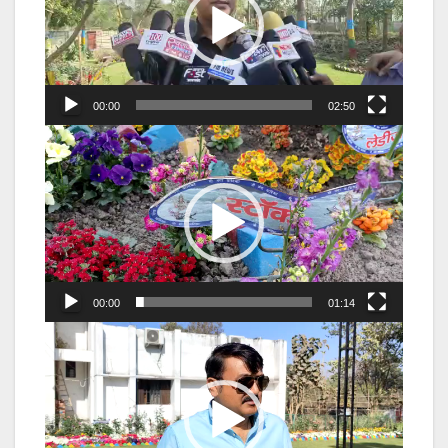
00:00
02:50
Video
Player
00:00
01:14
Video
Player