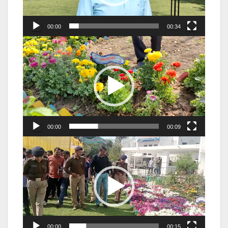
00:00
00:34
Video
Player
00:00
00:09
Video
Player
00:00
00:15