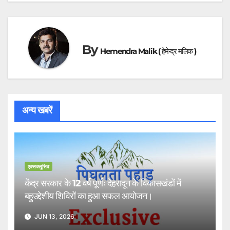
By
Hemendra Malik ( हेमेन्द्र मलिक )
अन्य खबरें
एक्सक्लूसिव
केंद्र सरकार के 12 वर्ष पूर्णः देहरादून के विकासखंडों में
बहुउद्देशीय शिविरों का हुआ सफल आयोजन।
JUN 13, 2026