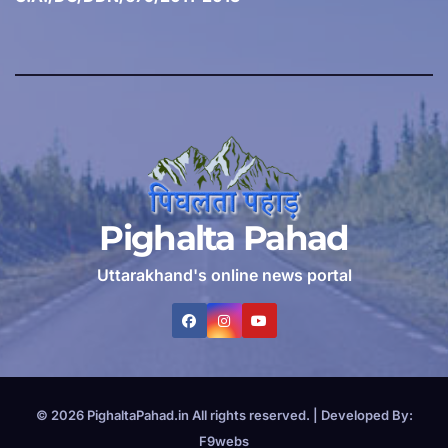
Pighalta Pahad
Uttarakhand's online news portal
© 2026
PighaltaPahad.in
All rights reserved.
|
Developed By:
F9webs