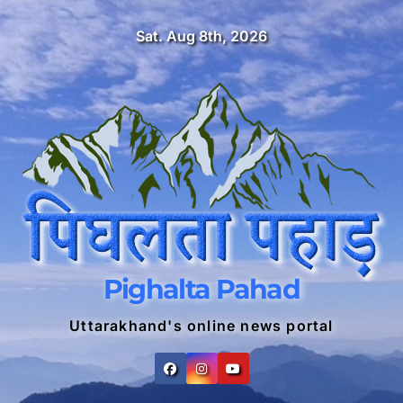
Skip
Sat. Aug 8th, 2026
to
content
Pighalta Pahad
Uttarakhand's online news portal