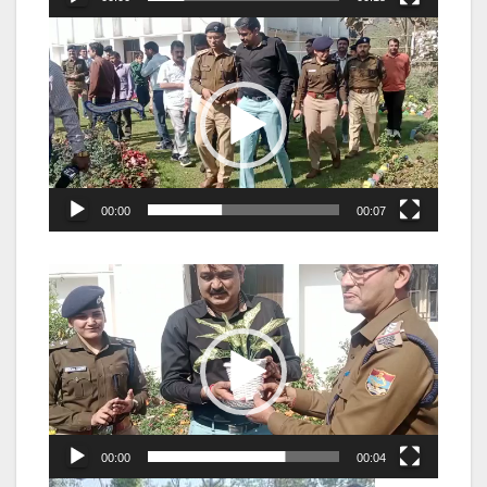
Video
Player
00:00
00:07
Video
Player
00:00
00:04