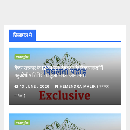
फ़िलहाल मे
एक्सक्लूसिव
केंद्र सरकार के 12 वर्ष पूर्णः देहरादून के विकासखंडों में
बहुउद्देशीय शिविरों का हुआ सफल आयोजन।
13 JUNE , 2026
HEMENDRA MALIK ( हेमेन्द्र
मलिक )
एक्सक्लूसिव