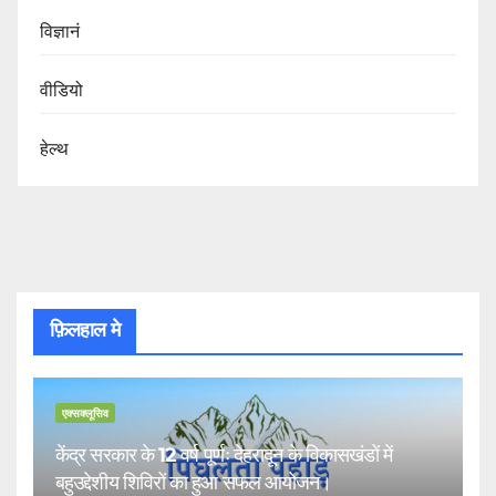
विज्ञानं
वीडियो
हेल्थ
फ़िलहाल मे
एक्सक्लूसिव
केंद्र सरकार के 12 वर्ष पूर्णः देहरादून के विकासखंडों में
बहुउद्देशीय शिविरों का हुआ सफल आयोजन।