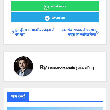
whatsapp
telegram
दून पुलिस का मानवीय संवेदना से
उत्तराखंड सरकार ने चारधाम
Post
भरा रूप
यात्रा को स्थगित किया
navigation
By
Hemendra Malik ( हेमेन्द्र मलिक )
अन्य खबरें