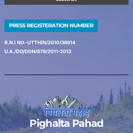
PRESS REGISTERATION NUMBER
R.N.I NO.-UTTHIN/2010/36914
U.A./DO/DDN/679/2011-2013
Pighalta Pahad