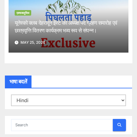
एक्सक्लूसिव
यूनेस्को क्लब देहरादून ईस्ट का अध्यक्ष पद ग्रहण समारोह एवं
छात्रवृत्ति वितरण कार्यक्रम भव्य रूप से संपन्न।
MAY 25, 2026
भाषा बदलें